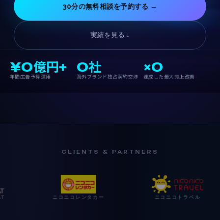
30分の無料相談を予約する →
実績を見る ↓
¥0億円+
0社
×0
年間広告予算運用
海外ブランド独占契約交渉
達成した最大売上改善
CLIENTS & PARTNERS
ニコニコレンタカー
ニコニコトラベル