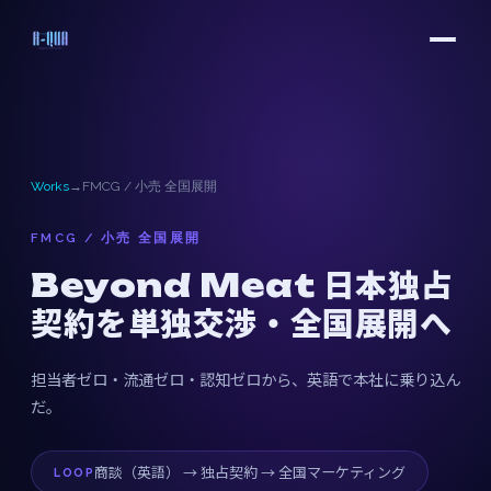
Works
→
FMCG / 小売 全国展開
FMCG / 小売 全国展開
Beyond Meat 日本独占
契約を単独交渉・全国展開へ
担当者ゼロ・流通ゼロ・認知ゼロから、英語で本社に乗り込ん
だ。
商談（英語） → 独占契約 → 全国マーケティング
LOOP