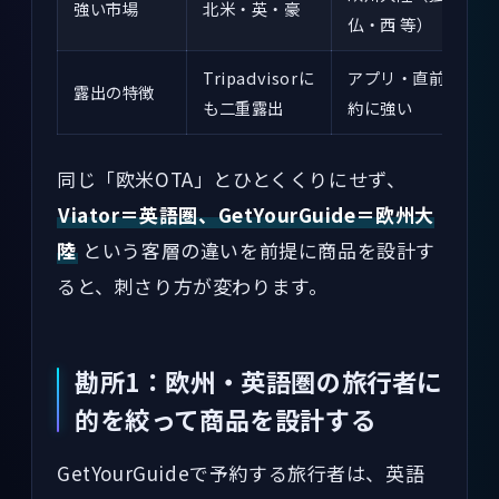
強い市場
北米・英・豪
仏・西 等）
Tripadvisorに
アプリ・直前予
露出の特徴
も二重露出
約に強い
同じ「欧米OTA」とひとくくりにせず、
Viator＝英語圏、GetYourGuide＝欧州大
陸
という客層の違いを前提に商品を設計す
ると、刺さり方が変わります。
勘所1：欧州・英語圏の旅行者に
的を絞って商品を設計する
GetYourGuideで予約する旅行者は、英語